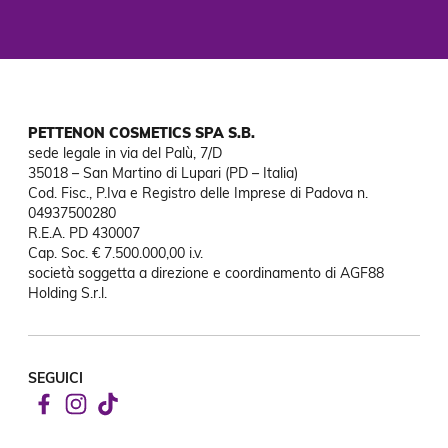
PETTENON COSMETICS SPA S.B.
sede legale in via del Palù, 7/D

35018 – San Martino di Lupari (PD – Italia)

Cod. Fisc., P.Iva e Registro delle Imprese di Padova n. 
04937500280

R.E.A. PD 430007

Cap. Soc. € 7.500.000,00 i.v.

società soggetta a direzione e coordinamento di AGF88

Holding S.r.l.
SEGUICI