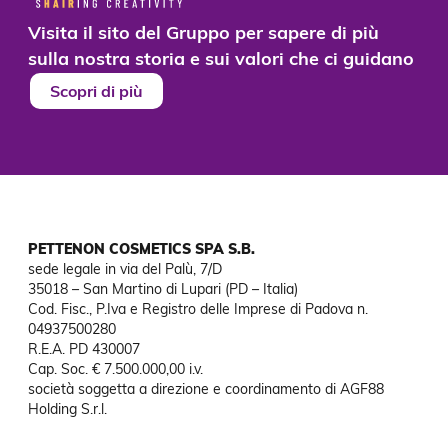
Visita il sito del Gruppo per sapere di più
sulla nostra storia e sui valori che ci guidano
Scopri di più
PETTENON COSMETICS SPA S.B.
sede legale in via del Palù, 7/D

35018 – San Martino di Lupari (PD – Italia)

Cod. Fisc., P.Iva e Registro delle Imprese di Padova n. 
04937500280

R.E.A. PD 430007

Cap. Soc. € 7.500.000,00 i.v.

società soggetta a direzione e coordinamento di AGF88

Holding S.r.l.