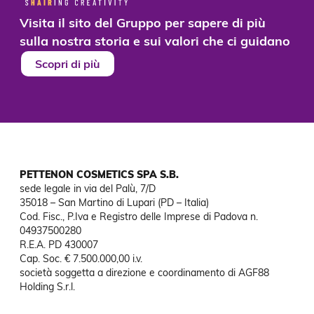
Visita il sito del Gruppo per sapere di più
sulla nostra storia e sui valori che ci guidano
Scopri di più
PETTENON COSMETICS SPA S.B.
sede legale in via del Palù, 7/D

35018 – San Martino di Lupari (PD – Italia)

Cod. Fisc., P.Iva e Registro delle Imprese di Padova n. 
04937500280

R.E.A. PD 430007

Cap. Soc. € 7.500.000,00 i.v.

società soggetta a direzione e coordinamento di AGF88

Holding S.r.l.