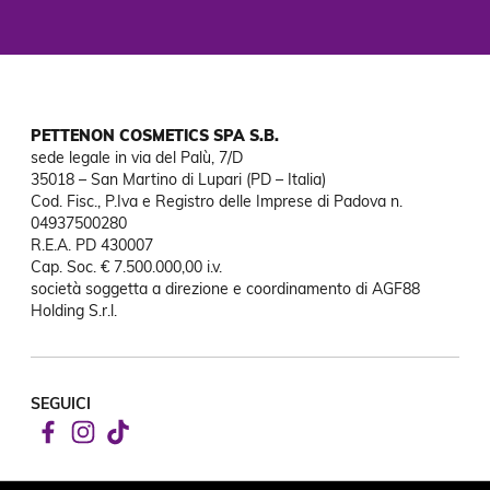
PETTENON COSMETICS SPA S.B.
sede legale in via del Palù, 7/D

35018 – San Martino di Lupari (PD – Italia)

Cod. Fisc., P.Iva e Registro delle Imprese di Padova n. 
04937500280

R.E.A. PD 430007

Cap. Soc. € 7.500.000,00 i.v.

società soggetta a direzione e coordinamento di AGF88

Holding S.r.l.
SEGUICI