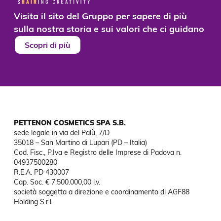
Visita il sito del Gruppo per sapere di più
sulla nostra storia e sui valori che ci guidano
Scopri di più
PETTENON COSMETICS SPA S.B.
sede legale in via del Palù, 7/D

35018 – San Martino di Lupari (PD – Italia)

Cod. Fisc., P.Iva e Registro delle Imprese di Padova n. 
04937500280

R.E.A. PD 430007

Cap. Soc. € 7.500.000,00 i.v.

società soggetta a direzione e coordinamento di AGF88

Holding S.r.l.